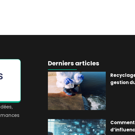
Derniers articles
Recyclage
gestion d
idées,
formances
Comment I
d’influenc